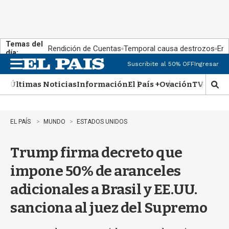
Temas del
Rendición de Cuentas
Temporal causa destrozos
En 
día:
Suscribite al 50% OFF
Ingresar
M
e
Últimas Noticias
Información
El País +
Ovación
TV Show
n
M
u
o
s
t
EL PAÍS
MUNDO
ESTADOS UNIDOS
r
a
Trump firma decreto que
r
b
impone 50% de aranceles
�
s
adicionales a Brasil y EE.UU.
q
u
sanciona al juez del Supremo
e
d