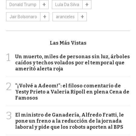
Donald Trump
Lula Da Silva
Jair Bolsonaro
aranceles
Las Más Vistas
1
Un muerto, miles de personas sin luz, árboles
caídos y techos volados por el temporal que
ameritó alerta roja
2
"¡Volvé a Adeom!": el filoso comentario de
Yesty Prieto a Valeria Ripoll en plena Cena de
Famosos
3
El ministro de Ganadería, Alfredo Fratti, le
pone un freno a la reducción de la jornada
laboral y pide que los robots aporten al BPS