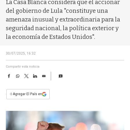
a
La Casa Blanca considera que el accionar
del gobierno de Lula "constituye una
amenaza inusual y extraordinaria para la
seguridad nacional, la política exterior y
la economía de Estados Unidos".
30/07/2025, 16:32
Compartir esta noticia
F
W
T
L
E
a
h
w
i
m
c
a
i
n
a
e
t
t
k
i
+
Agregar El País en
b
s
t
e
l
o
A
e
d
o
p
r
I
k
p
n