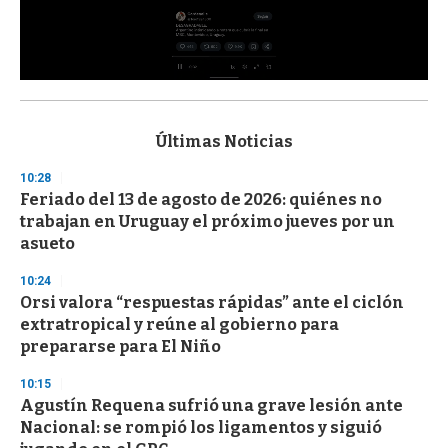
0
s
e
c
Últimas Noticias
o
n
10:28
d
Feriado del 13 de agosto de 2026: quiénes no
s
o
trabajan en Uruguay el próximo jueves por un
f
asueto
3
3
s
10:24
e
Orsi valora “respuestas rápidas” ante el ciclón
c
extratropical y reúne al gobierno para
o
n
prepararse para El Niño
d
s
10:15
Agustín Requena sufrió una grave lesión ante
Nacional: se rompió los ligamentos y siguió