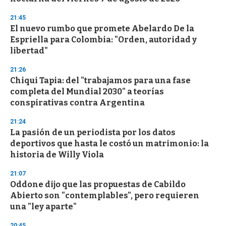
n
d
21:45
s
El nuevo rumbo que promete Abelardo De la
Espriella para Colombia: "Orden, autoridad y
libertad"
21:26
Chiqui Tapia: del "trabajamos para una fase
completa del Mundial 2030" a teorías
conspirativas contra Argentina
21:24
La pasión de un periodista por los datos
deportivos que hasta le costó un matrimonio: la
historia de Willy Viola
21:07
Oddone dijo que las propuestas de Cabildo
Abierto son "contemplables", pero requieren
una "ley aparte"
20:45