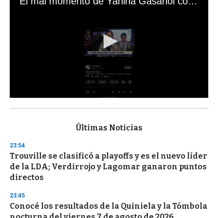
El mal momento de Yanina Gasañol con un hincha argentino en "Subrayado"
0
s
e
c
Últimas Noticias
o
n
23:54
d
Trouville se clasificó a playoffs y es el nuevo líder
s
o
de la LDA; Verdirrojo y Lagomar ganaron puntos
f
directos
3
3
s
23:45
e
Conocé los resultados de la Quiniela y la Tómbola
c
nocturna del viernes 7 de agosto de 2026
o