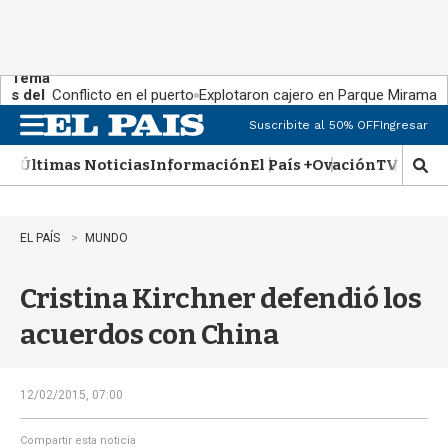
Tema
s del
Conflicto en el puerto
Explotaron cajero en Parque Miramar
día:
Suscribite al 50% OFF
Ingresar
M
e
Últimas Noticias
Información
El País +
Ovación
TV Show
n
M
u
o
s
t
EL PAÍS
MUNDO
r
a
Cristina Kirchner defendió los
r
b
acuerdos con China
�
s
q
u
12/02/2015, 07:00
e
d
Compartir esta noticia