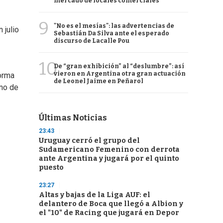
mercado de locales comerciales
9
"No es el mesías": las advertencias de
 julio
Sebastián Da Silva ante el esperado
discurso de Lacalle Pou
10
De “gran exhibición” al “deslumbre”: así
vieron en Argentina otra gran actuación
forma
de Leonel Jaime en Peñarol
uno de
Últimas Noticias
23:43
Uruguay cerró el grupo del
Sudamericano Femenino con derrota
ante Argentina y jugará por el quinto
puesto
23:27
Altas y bajas de la Liga AUF: el
delantero de Boca que llegó a Albion y
el "10" de Racing que jugará en Depor