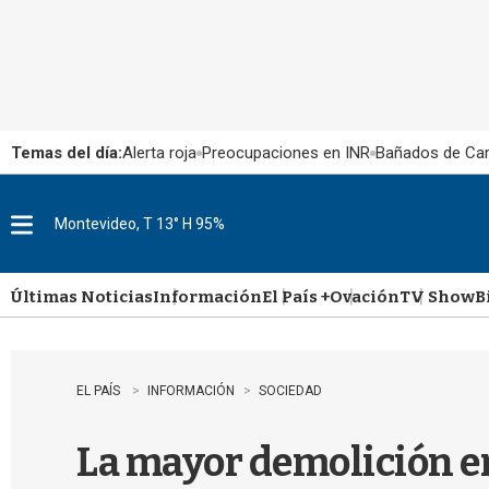
Temas del día:
Alerta roja
Preocupaciones en INR
Bañados de Ca
Montevideo, T 13° H 95%
M
e
n
u
Últimas Noticias
Información
El País +
Ovación
TV Show
B
EL PAÍS
INFORMACIÓN
SOCIEDAD
La mayor demolición en