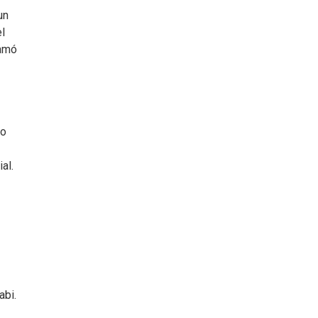
un
el
lamó
bo
al.
abi.