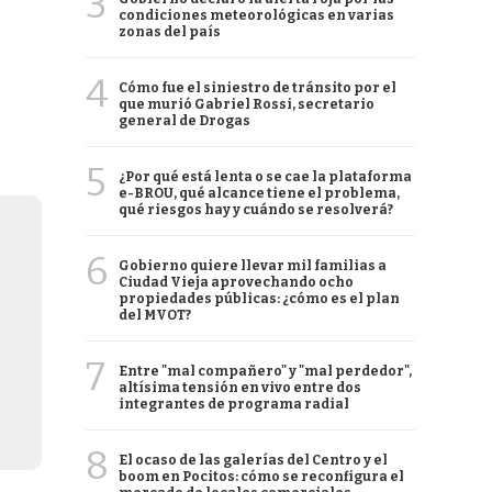
3
condiciones meteorológicas en varias
zonas del país
4
Cómo fue el siniestro de tránsito por el
que murió Gabriel Rossi, secretario
general de Drogas
5
¿Por qué está lenta o se cae la plataforma
e-BROU, qué alcance tiene el problema,
qué riesgos hay y cuándo se resolverá?
6
Gobierno quiere llevar mil familias a
Ciudad Vieja aprovechando ocho
propiedades públicas: ¿cómo es el plan
del MVOT?
7
Entre "mal compañero" y "mal perdedor",
altísima tensión en vivo entre dos
integrantes de programa radial
8
El ocaso de las galerías del Centro y el
boom en Pocitos: cómo se reconfigura el