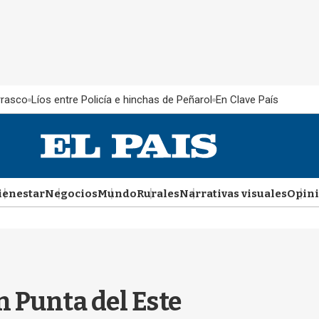
rrasco
Líos entre Policía e hinchas de Peñarol
En Clave País
ienestar
Negocios
Mundo
Rurales
Narrativas visuales
Opin
 Punta del Este