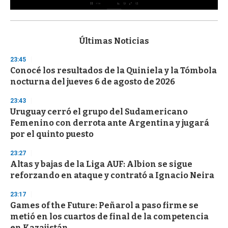
0
s
e
c
Últimas Noticias
o
n
23:45
d
Conocé los resultados de la Quiniela y la Tómbola
s
o
nocturna del jueves 6 de agosto de 2026
f
3
23:43
3
s
Uruguay cerró el grupo del Sudamericano
e
Femenino con derrota ante Argentina y jugará
c
por el quinto puesto
o
n
d
23:27
s
Altas y bajas de la Liga AUF: Albion se sigue
reforzando en ataque y contrató a Ignacio Neira
23:17
Games of the Future: Peñarol a paso firme se
metió en los cuartos de final de la competencia
en Kazajistán