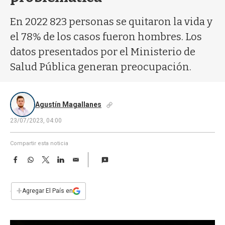
a
En 2022 823 personas se quitaron la vida y
el 78% de los casos fueron hombres. Los
datos presentados por el Ministerio de
Salud Pública generan preocupación.
Agustín Magallanes
23/07/2023, 04:00
Compartir esta noticia
F
W
T
L
E
a
h
w
i
m
c
a
i
n
a
e
t
t
k
i
+
Agregar El País en
b
s
t
e
l
o
A
e
d
o
p
r
I