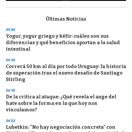
0
s
e
c
Últimas Noticias
o
n
05:00
d
Yogur, yogur griego y kéfir: cuáles son sus
s
o
diferencias y qué beneficios aportan a la salud
f
intestinal
3
3
s
04:30
e
Correrá 50 km al día por todo Uruguay: la historia
c
de superación tras el nuevo desafío de Santiago
o
n
Stirling
d
s
04:30
De la crítica al ataque: ¿Qué revela el auge del
hate sobre la forma en la que hoy nos
vinculamos?
04:03
Lubetkin: "No hay negociación concreta" con