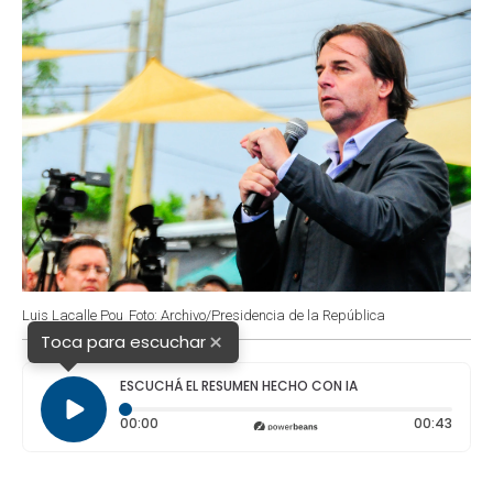
Luis Lacalle Pou
Foto: Archivo/Presidencia de la República
×
Toca para escuchar
ESCUCHÁ EL RESUMEN HECHO CON IA
Tiempo transcurrido: 0 segundos
Durac
00:00
00:43