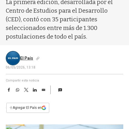
a
La primera edición, desarrollada por el
Centro de Estudios para el Desarrollo
(CED), contó con 35 participantes
seleccionados entre más de 1.300
postulaciones de todo el país.
El País
06/05/2026, 13:18
Compartir esta noticia
F
W
T
L
E
a
h
w
i
m
c
a
i
n
a
e
t
t
k
i
+
Agregar El País en
b
s
t
e
l
o
A
e
d
o
p
r
I
k
p
n