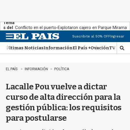
Tema
s del
Conflicto en el puerto
Explotaron cajero en Parque Miramar
día:
Suscribite al 50% OFF
Ingresar
M
e
Últimas Noticias
Información
El País +
Ovación
TV Show
n
M
u
o
s
t
EL PAÍS
INFORMACIÓN
POLÍTICA
r
a
Lacalle Pou vuelve a dictar
r
b
curso de alta dirección para la
�
s
gestión pública: los requisitos
q
u
para postularse
e
d