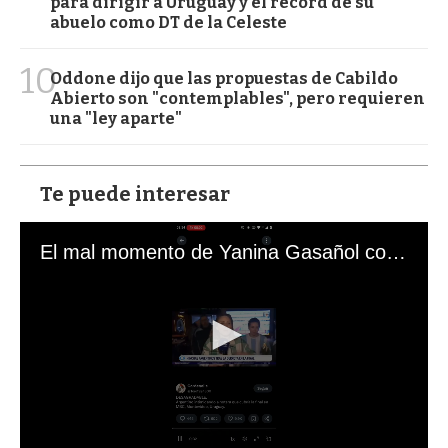
para dirigir a Uruguay y el récord de su
abuelo como DT de la Celeste
10
Oddone dijo que las propuestas de Cabildo
Abierto son "contemplables", pero requieren
una "ley aparte"
Te puede interesar
El mal momento de Yanina Gasañol con un hincha argentino en "Subrayado"