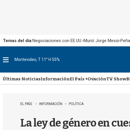
Temas del día:
Negociaciones con EE.UU.
Murió Jorge Messi
Peña
Montevideo, T 11° H 55%
M
e
n
u
Últimas Noticias
Información
El País +
Ovación
TV Show
B
EL PAÍS
INFORMACIÓN
POLÍTICA
La ley de género en cue