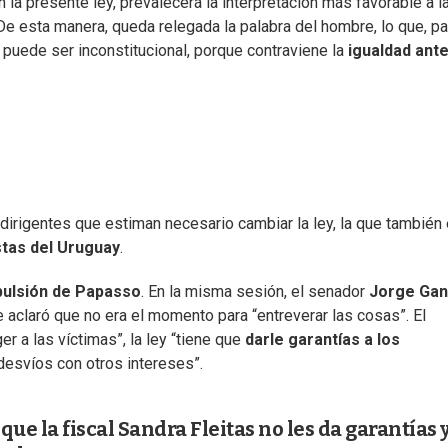
 la presente ley, prevalecerá la interpretación más favorable a l
De esta manera, queda relegada la palabra del hombre, lo que, pa
o puede ser inconstitucional, porque contraviene la
igualdad ante
dirigentes que estiman necesario cambiar la ley, la que también
tas del Uruguay
.
pulsión de Papasso
. En la misma sesión, el senador
Jorge Gan
e aclaró que no era el momento para “entreverar las cosas”. El
 a las víctimas”, la ley “tiene que
darle garantías a los
desvíos con otros intereses”.
ue la fiscal Sandra Fleitas no les da garantías 