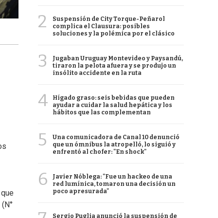
2
Suspensión de City Torque-Peñarol
complica el Clausura: posibles
soluciones y la polémica por el clásico
3
Jugaban Uruguay Montevideo y Paysandú,
tiraron la pelota afuera y se produjo un
insólito accidente en la ruta
4
Hígado graso: seis bebidas que pueden
ayudar a cuidar la salud hepática y los
hábitos que las complementan
5
Una comunicadora de Canal 10 denunció
que un ómnibus la atropelló, lo siguió y
os
enfrentó al chofer: "En shock"
6
Javier Nóblega: "Fue un hackeo de una
red lumínica, tomaron una decisión un
poco apresurada"
 que
(N°
Sergio Puglia anunció la suspensión de