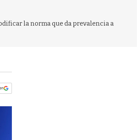
s
q
u
e
odificar la norma que da prevalencia a
d
a
 en