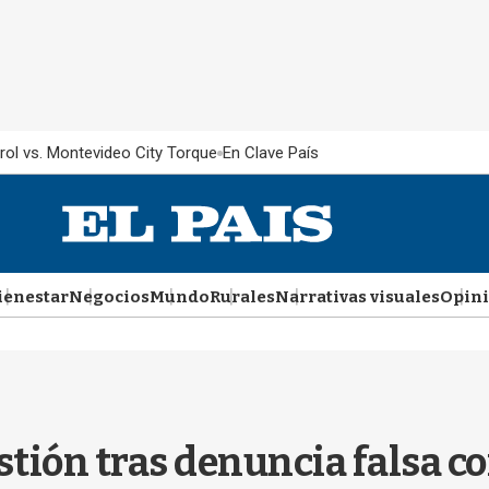
rol vs. Montevideo City Torque
En Clave País
ienestar
Negocios
Mundo
Rurales
Narrativas visuales
Opin
stión tras denuncia falsa co