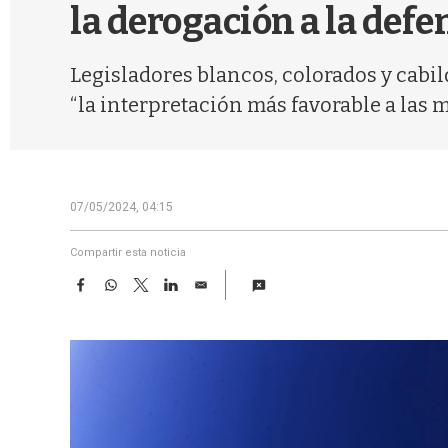
la derogación a la defe
Legisladores blancos, colorados y cabil
“la interpretación más favorable a las 
07/05/2024, 04:15
Compartir esta noticia
F
W
T
L
E
a
h
w
i
m
c
a
i
n
a
e
t
t
k
i
b
s
t
e
l
o
A
e
d
o
p
r
I
k
p
n