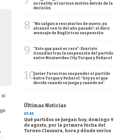
7
su reality: el curioso motivo detrás de la
decisión
8
"No salgan a rescatarlos de nuevo, ya
alcanzó con lo del año pasado": el duro
mensaje de Ruglio tras suspensión
9
“Esto que pasó es raro”: Evaristo
González tras la suspensión del partido
entre Montevideo City Torque y Peñarol
10
Javier Feres tras suspender el partido
entre Torque y Peñarol: “Soy yo el que
decide cuando se juega y cuando no”
 si
Últimas Noticias
ego
03:40
Qué partidos se juegan hoy, domingo 9
de agosto, por la primera fecha del
Torneo Clausura, hora y dónde verlos
a