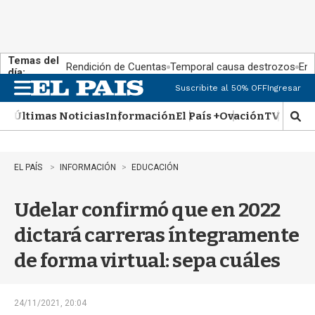
Temas del
Rendición de Cuentas
Temporal causa destrozos
En 
día:
Suscribite al 50% OFF
Ingresar
M
e
Últimas Noticias
Información
El País +
Ovación
TV Show
n
M
u
o
s
t
EL PAÍS
INFORMACIÓN
EDUCACIÓN
r
a
Udelar confirmó que en 2022
r
b
dictará carreras íntegramente
�
s
de forma virtual: sepa cuáles
q
u
e
d
24/11/2021, 20:04