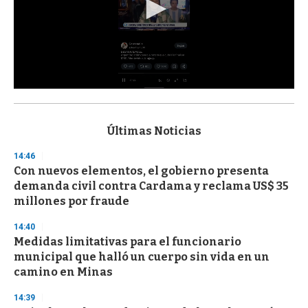
0
s
e
c
Últimas Noticias
o
n
14:46
d
Con nuevos elementos, el gobierno presenta
s
o
demanda civil contra Cardama y reclama US$ 35
f
millones por fraude
3
3
s
14:40
e
Medidas limitativas para el funcionario
c
municipal que halló un cuerpo sin vida en un
o
n
camino en Minas
d
s
14:39