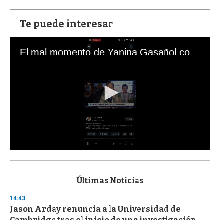
Te puede interesar
El mal momento de Yanina Gasañol con un hincha argentino en "Subrayado"
0
s
e
c
Últimas Noticias
o
n
14:43
d
Jason Arday renuncia a la Universidad de
s
o
Cambridge tras el inicio de una investigación