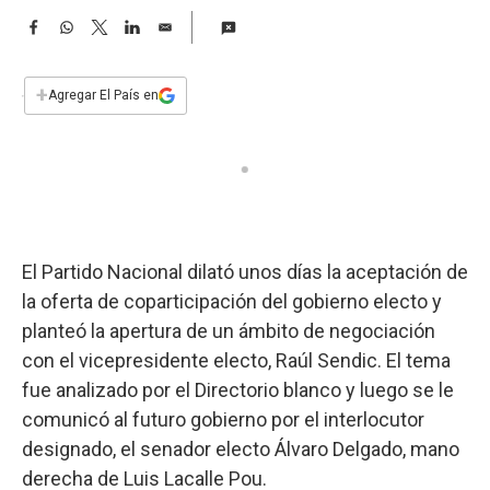
a
F
W
T
L
E
a
h
w
i
m
c
a
i
n
a
e
t
t
k
i
+
Agregar El País en
b
s
t
e
l
o
A
e
d
o
p
r
I
k
p
n
El Partido Nacional dilató unos días la aceptación de
la oferta de coparticipación del gobierno electo y
planteó la apertura de un ámbito de negociación
con el vicepresidente electo, Raúl Sendic. El tema
fue analizado por el Directorio blanco y luego se le
comunicó al futuro gobierno por el interlocutor
designado, el senador electo Álvaro Delgado, mano
derecha de Luis Lacalle Pou.