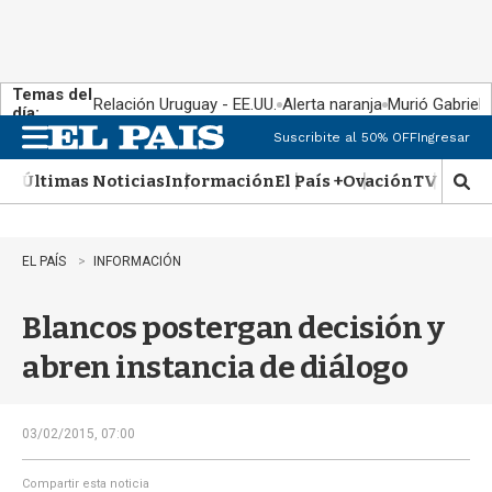
Temas del
Relación Uruguay - EE.UU.
Alerta naranja
Murió Gabriel 
día:
Suscribite al 50% OFF
Ingresar
M
e
Últimas Noticias
Información
El País +
Ovación
TV Show
n
M
u
o
s
t
EL PAÍS
INFORMACIÓN
r
a
Blancos postergan decisión y
r
b
abren instancia de diálogo
�
s
q
u
03/02/2015, 07:00
e
d
Compartir esta noticia