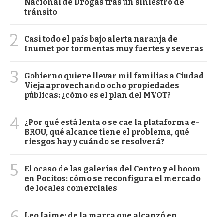
Nacional de Drogas tras un siniestro de
tránsito
2
Casi todo el país bajo alerta naranja de
Inumet por tormentas muy fuertes y severas
3
Gobierno quiere llevar mil familias a Ciudad
Vieja aprovechando ocho propiedades
públicas: ¿cómo es el plan del MVOT?
4
¿Por qué está lenta o se cae la plataforma e-
BROU, qué alcance tiene el problema, qué
riesgos hay y cuándo se resolverá?
5
El ocaso de las galerías del Centro y el boom
en Pocitos: cómo se reconfigura el mercado
de locales comerciales
6
Leo Jaime: de la marca que alcanzó en