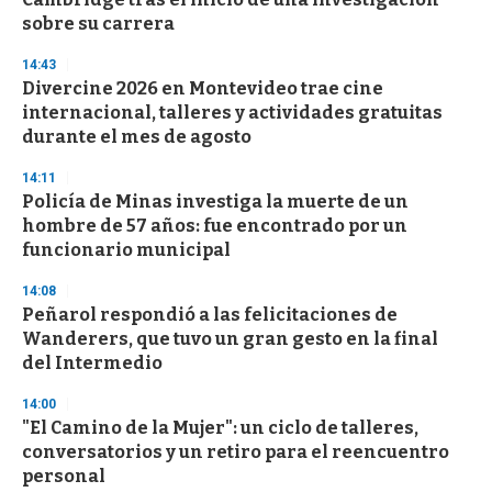
f
sobre su carrera
3
3
s
14:43
e
Divercine 2026 en Montevideo trae cine
c
internacional, talleres y actividades gratuitas
o
n
durante el mes de agosto
d
s
14:11
Policía de Minas investiga la muerte de un
hombre de 57 años: fue encontrado por un
funcionario municipal
14:08
Peñarol respondió a las felicitaciones de
Wanderers, que tuvo un gran gesto en la final
del Intermedio
14:00
"El Camino de la Mujer": un ciclo de talleres,
conversatorios y un retiro para el reencuentro
personal