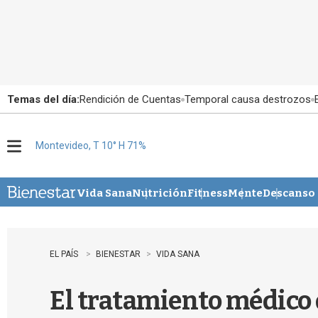
Temas del día:
Rendición de Cuentas
Temporal causa destrozos
Montevideo, T 10° H 71%
M
e
n
u
Vida Sana
Nutrición
Fitness
Mente
Descanso
EL PAÍS
BIENESTAR
VIDA SANA
El tratamiento médico 