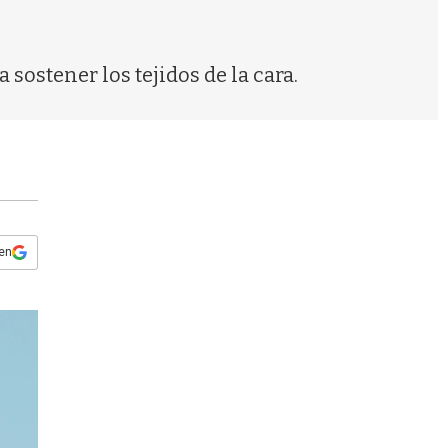
s
q
u
e
sostener los tejidos de la cara.
d
a
 en