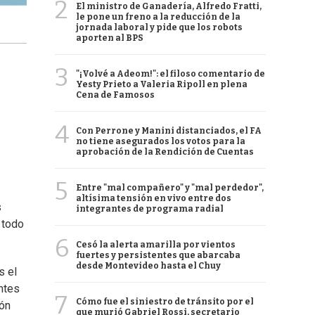
2
El ministro de Ganadería, Alfredo Fratti,
le pone un freno a la reducción de la
jornada laboral y pide que los robots
aporten al BPS
3
"¡Volvé a Adeom!": el filoso comentario de
Yesty Prieto a Valeria Ripoll en plena
Cena de Famosos
4
Con Perrone y Manini distanciados, el FA
no tiene asegurados los votos para la
aprobación de la Rendición de Cuentas
5
Entre "mal compañero" y "mal perdedor",
altísima tensión en vivo entre dos
s
integrantes de programa radial
 todo
6
Cesó la alerta amarilla por vientos
fuertes y persistentes que abarcaba
desde Montevideo hasta el Chuy
s el
ntes
7
Cómo fue el siniestro de tránsito por el
ión
que murió Gabriel Rossi, secretario