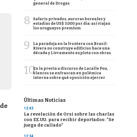
general de Drogas
8
Safaris privados, auroras boreales y
estadías de US$ 3.000 por día: así viajan
los uruguayos premium
9
La paradoja en la frontera con Brasil:
Rivera no construye edificios hace una
década y Livramento explota con obras
10
En la previa a discurso de Lacalle Pou,
blancos se enfrascan en polémica
interna sobre qué oposición ejercer
Últimas Noticias
 de
12:43
La revelación de Orsi sobre las charlas
con EE.UU. para recibir deportados: “Se
juega de callado”
12:34