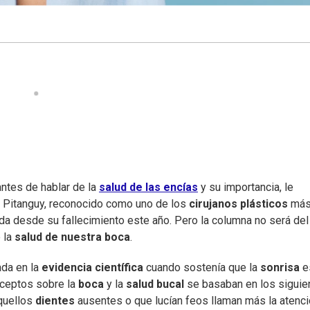
antes de hablar de la
salud de las encías
y su importancia, le
vo Pitanguy, reconocido como uno de los
cirujanos plásticos
má
da desde su fallecimiento este año. Pero la columna no será del
e la
salud de nuestra boca
.
ada en la
evidencia científica
cuando sostenía que la
sonrisa
e
nceptos sobre la
boca
y la
salud bucal
se basaban en los siguie
aquellos
dientes
ausentes o que lucían feos llaman más la atenc